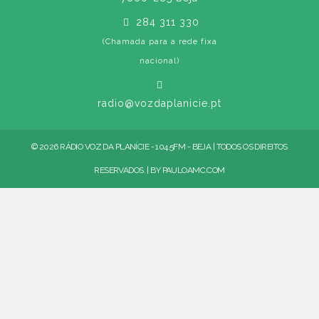
284 311 330
(Chamada para a rede fixa
nacional)
radio@vozdaplanicie.pt
© 2026 RÁDIO VOZ DA PLANÍCIE - 104.5FM - BEJA | TODOS OS DIREITOS
RESERVADOS. | BY
PAULOAMC.COM