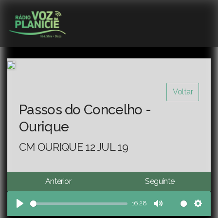
Voltar
Passos do Concelho -
Ourique
CM OURIQUE 12 JUL 19
Anterior
Seguinte
16:28
Play
Mute
Sett