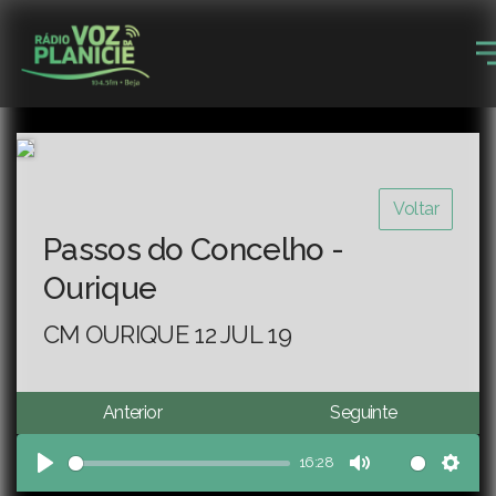
Voltar
Passos do Concelho -
Ourique
CM OURIQUE 12 JUL 19
Anterior
Seguinte
16:28
Play
Mute
Sett