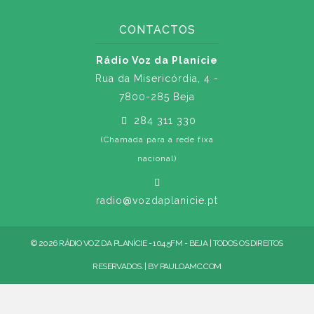
CONTACTOS
Rádio Voz da Planície
Rua da Misericórdia, 4 -
7800-285 Beja
284 311 330
(Chamada para a rede fixa
nacional)
radio@vozdaplanicie.pt
© 2026 RÁDIO VOZ DA PLANÍCIE - 104.5FM - BEJA | TODOS OS DIREITOS
RESERVADOS. | BY
PAULOAMC.COM