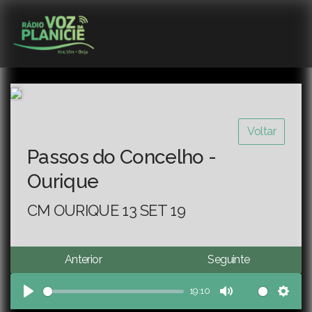
Voltar
Passos do Concelho -
Ourique
CM OURIQUE 13 SET 19
Anterior
Seguinte
19:10
Play
Mute
Sett