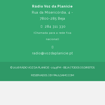
Rádio Voz da Planície
Rua da Misericórdia, 4 -
7800-285 Beja
284 311 330
(Chamada para a rede fixa
nacional)
radio@vozdaplanicie.pt
© 2026 RÁDIO VOZ DA PLANÍCIE - 104.5FM - BEJA | TODOS OS DIREITOS
RESERVADOS. | BY
PAULOAMC.COM