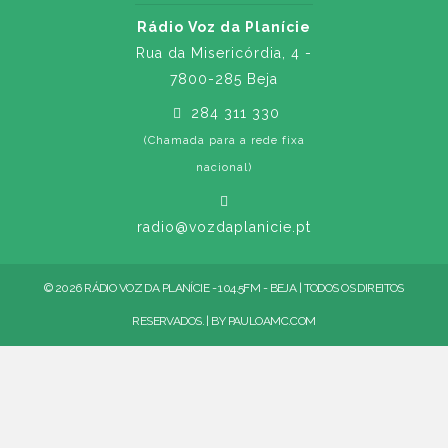
Rádio Voz da Planície
Rua da Misericórdia, 4 -
7800-285 Beja
284 311 330
(Chamada para a rede fixa
nacional)
radio@vozdaplanicie.pt
© 2026 RÁDIO VOZ DA PLANÍCIE - 104.5FM - BEJA | TODOS OS DIREITOS
RESERVADOS. | BY
PAULOAMC.COM