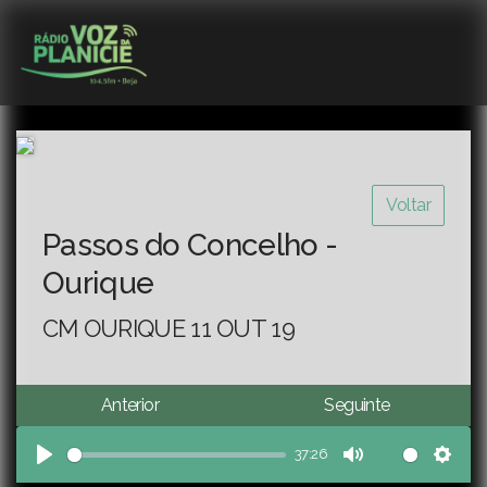
Voltar
Passos do Concelho -
Ourique
CM OURIQUE 11 OUT 19
Anterior
Seguinte
37:26
Play
Mute
Sett