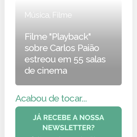
Música, Filme
Filme "Playback"
sobre Carlos Paião
estreou em 55 salas
de cinema
Acabou de tocar...