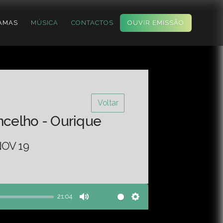
AMAS
MÚSICA
CONTACTOS
OUVIR EMISSÃO
Voltar
ncelho - Ourique
OV 19
21:04
Mute
Settings