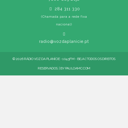
284 311 330
(Chamada para a rede fixa
nacional)
radio@vozdaplanicie.pt
© 2026 RÁDIO VOZ DA PLANÍCIE - 104.5FM - BEJA | TODOS OS DIREITOS
RESERVADOS. | BY
PAULOAMC.COM