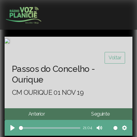
Voltar
Passos do Concelho -
Ourique
CM OURIQUE 01 NOV 19
Anterior
Seguinte
21:04
Play
Mute
Sett