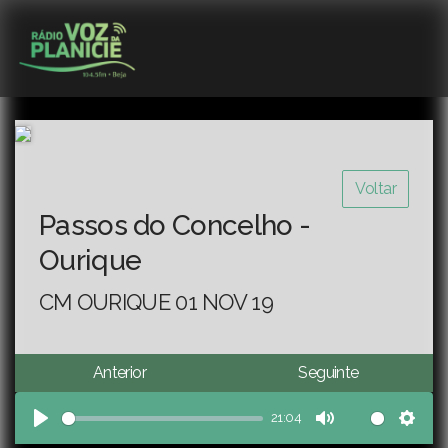
Voltar
Passos do Concelho -
Ourique
CM OURIQUE 01 NOV 19
Anterior
Seguinte
21:04
Play
Mute
Sett