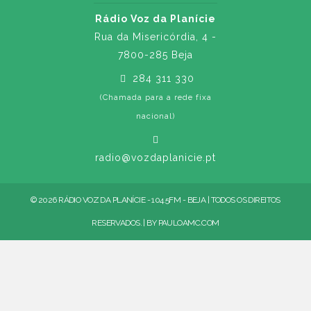
Rádio Voz da Planície
Rua da Misericórdia, 4 -
7800-285 Beja
284 311 330
(Chamada para a rede fixa
nacional)
radio@vozdaplanicie.pt
© 2026 RÁDIO VOZ DA PLANÍCIE - 104.5FM - BEJA | TODOS OS DIREITOS
RESERVADOS. | BY
PAULOAMC.COM