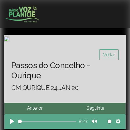
Voltar
Passos do Concelho -
Ourique
CM OURIQUE 24 JAN 20
Anterior
Seguinte
29:42
Play
Mute
Sett