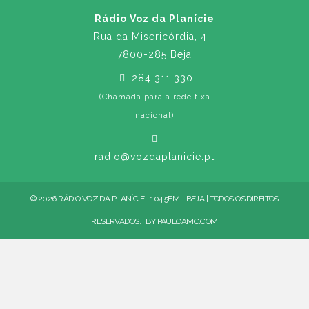
Rádio Voz da Planície
Rua da Misericórdia, 4 -
7800-285 Beja
284 311 330
(Chamada para a rede fixa
nacional)
radio@vozdaplanicie.pt
© 2026 RÁDIO VOZ DA PLANÍCIE - 104.5FM - BEJA | TODOS OS DIREITOS
RESERVADOS. | BY
PAULOAMC.COM