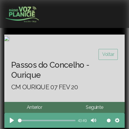
Voltar
Passos do Concelho -
Ourique
CM OURIQUE 07 FEV 20
Anterior
Seguinte
43:49
Play
Mute
Sett