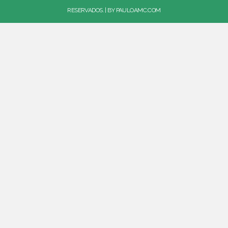
RESERVADOS. | BY
PAULOAMC.COM