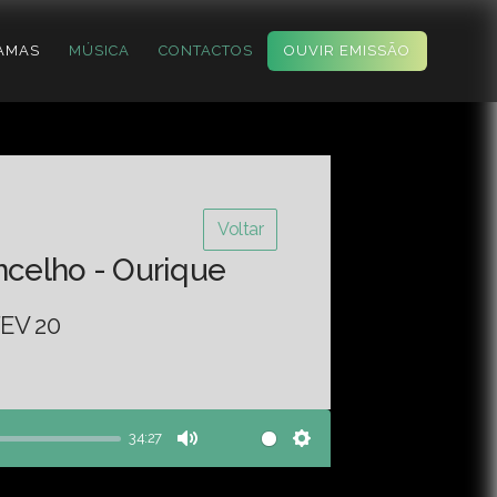
AMAS
MÚSICA
CONTACTOS
OUVIR EMISSÃO
Voltar
ncelho - Ourique
EV 20
34:27
Mute
Settings