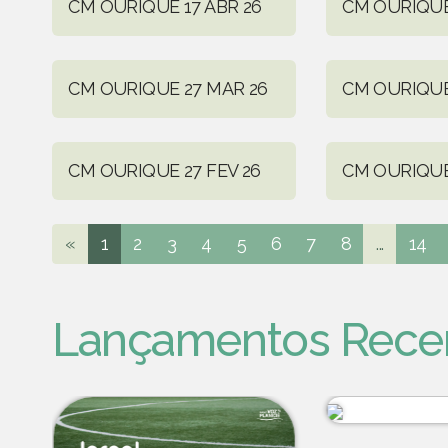
CM OURIQUE 17 ABR 26
CM OURIQUE
CM OURIQUE 27 MAR 26
CM OURIQUE
CM OURIQUE 27 FEV 26
CM OURIQUE
«
1
2
3
4
5
6
7
8
...
14
Lançamentos Rece