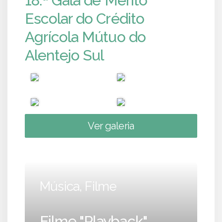
18.ª Gala de Mérito
Escolar do Crédito
Agrícola Mútuo do
Alentejo Sul
Ver galeria
Música, Filme
Filme "Playback"