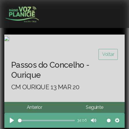
Voltar
Passos do Concelho -
Ourique
CM OURIQUE 13 MAR 20
Anterior
Seguinte
34:06
Play
Mute
Sett