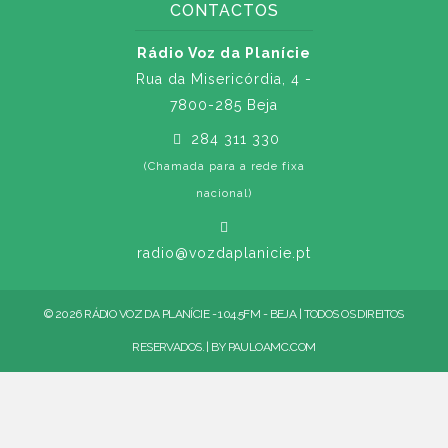
CONTACTOS
Rádio Voz da Planície
Rua da Misericórdia, 4 -
7800-285 Beja
284 311 330
(Chamada para a rede fixa
nacional)
radio@vozdaplanicie.pt
© 2026 RÁDIO VOZ DA PLANÍCIE - 104.5FM - BEJA | TODOS OS DIREITOS
RESERVADOS. | BY
PAULOAMC.COM