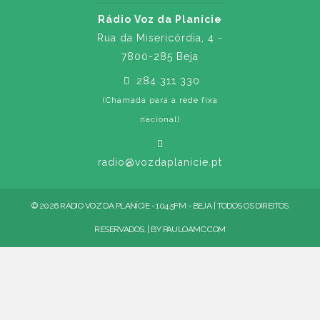
Rádio Voz da Planície
Rua da Misericórdia, 4 -
7800-285 Beja
284 311 330
(Chamada para a rede fixa
nacional)
radio@vozdaplanicie.pt
© 2026 RÁDIO VOZ DA PLANÍCIE - 104.5FM - BEJA | TODOS OS DIREITOS
RESERVADOS. | BY
PAULOAMC.COM