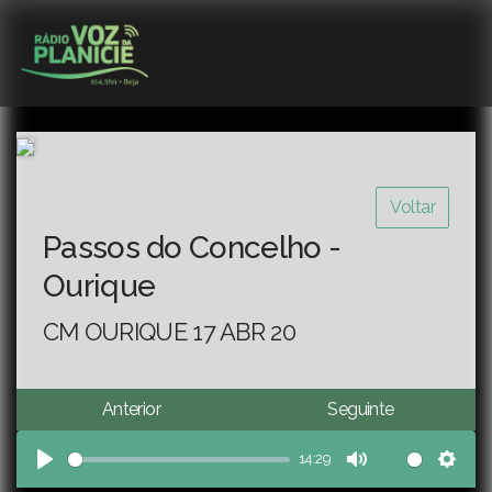
Voltar
Passos do Concelho -
Ourique
CM OURIQUE 17 ABR 20
Anterior
Seguinte
14:29
Play
Mute
Sett