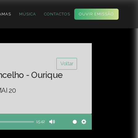
AMAS
MÚSICA
CONTACTOS
OUVIR EMISSÃO
Voltar
ncelho - Ourique
AI 20
15:42
Mute
Settings