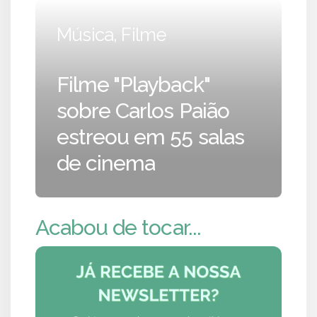
Música, Filme
Filme "Playback"
sobre Carlos Paião
estreou em 55 salas
de cinema
Acabou de tocar...