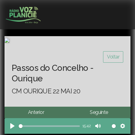
Voltar
Passos do Concelho -
Ourique
CM OURIQUE 22 MAI 20
Anterior
Seguinte
15:42
Play
Mute
Sett