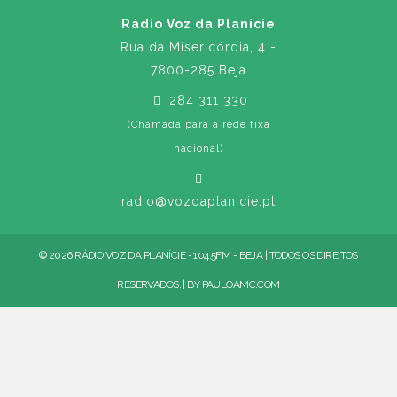
Rádio Voz da Planície
Rua da Misericórdia, 4 -
7800-285 Beja
284 311 330
(Chamada para a rede fixa
nacional)
radio@vozdaplanicie.pt
© 2026 RÁDIO VOZ DA PLANÍCIE - 104.5FM - BEJA | TODOS OS DIREITOS
RESERVADOS. | BY
PAULOAMC.COM