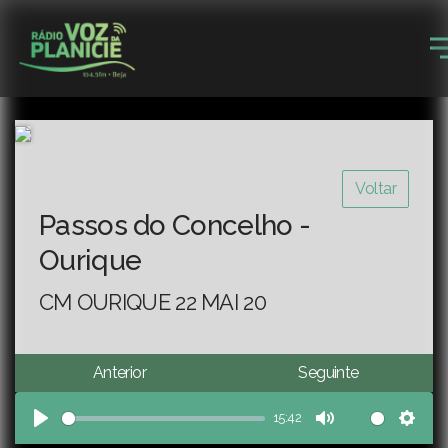
Voltar
Passos do Concelho -
Ourique
CM OURIQUE 22 MAI 20
Anterior
Seguinte
15:42
Play
Mute
Sett