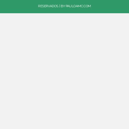
RESERVADOS. | BY
PAULOAMC.COM