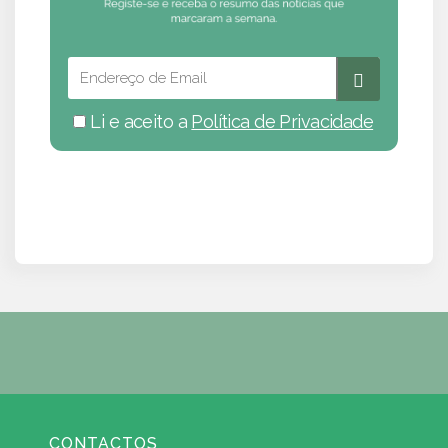
Li e aceito a
Política de Privacidade
CONTACTOS