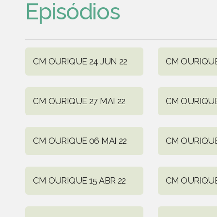
Episódios
CM OURIQUE 24 JUN 22
CM OURIQUE 
CM OURIQUE 27 MAI 22
CM OURIQUE 
CM OURIQUE 06 MAI 22
CM OURIQUE
CM OURIQUE 15 ABR 22
CM OURIQUE 