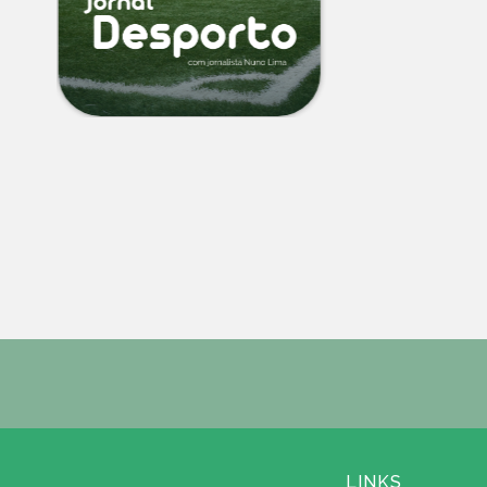
LINKS