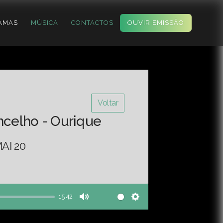
AMAS
MÚSICA
CONTACTOS
OUVIR EMISSÃO
Voltar
ncelho - Ourique
AI 20
15:42
Mute
Settings