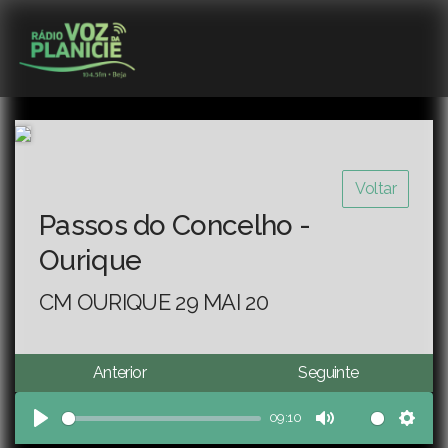
Voltar
Passos do Concelho -
Ourique
CM OURIQUE 29 MAI 20
Anterior
Seguinte
09:10
Play
Mute
Sett