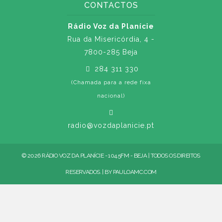
CONTACTOS
Rádio Voz da Planície
Rua da Misericórdia, 4 -
7800-285 Beja
284 311 330
(Chamada para a rede fixa
nacional)
radio@vozdaplanicie.pt
© 2026 RÁDIO VOZ DA PLANÍCIE - 104.5FM - BEJA | TODOS OS DIREITOS
RESERVADOS. | BY
PAULOAMC.COM