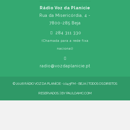
Rádio Voz da Planície
Rua da Misericórdia, 4 -
7800-285 Beja
284 311 330
(Chamada para a rede fixa
nacional)
radio@vozdaplanicie.pt
© 2026 RÁDIO VOZ DA PLANÍCIE - 104.5FM - BEJA | TODOS OS DIREITOS
RESERVADOS. | BY
PAULOAMC.COM