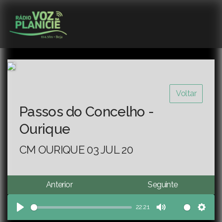
Voltar
Passos do Concelho -
Ourique
CM OURIQUE 03 JUL 20
Anterior
Seguinte
22:21
Play
Mute
Sett