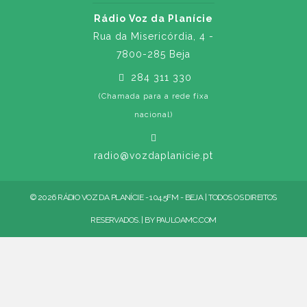
Rádio Voz da Planície
Rua da Misericórdia, 4 -
7800-285 Beja
284 311 330
(Chamada para a rede fixa
nacional)
radio@vozdaplanicie.pt
© 2026 RÁDIO VOZ DA PLANÍCIE - 104.5FM - BEJA | TODOS OS DIREITOS
RESERVADOS. | BY
PAULOAMC.COM