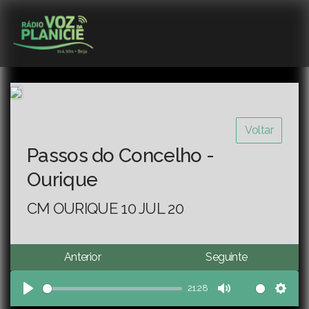
Voltar
Passos do Concelho -
Ourique
CM OURIQUE 10 JUL 20
Anterior
Seguinte
21:28
Play
Mute
Sett