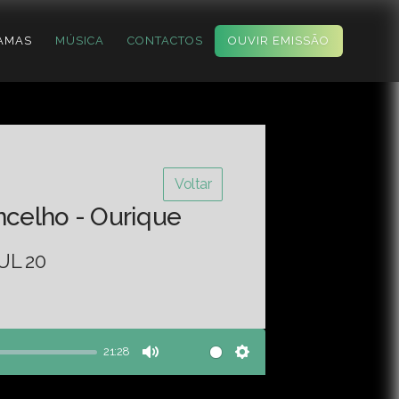
AMAS
MÚSICA
CONTACTOS
OUVIR EMISSÃO
Voltar
ncelho - Ourique
UL 20
21:28
Mute
Settings