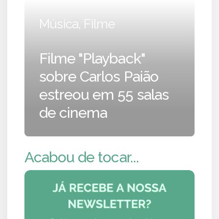
Música, Filme
Filme "Playback"
sobre Carlos Paião
estreou em 55 salas
de cinema
Acabou de tocar...