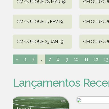
CM OURIQUE 08 MAR 19
CM OURIQUE
CM OURIQUE 15 FEV 19
CM OURIQUE
CM OURIQUE 25 JAN 19
CM OURIQUE 
«
1
2
...
7
8
9
10
11
12
13
Lançamentos Rece