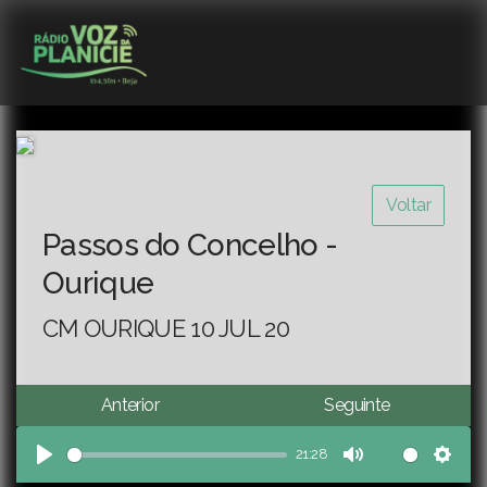
Voltar
Passos do Concelho -
Ourique
CM OURIQUE 10 JUL 20
Anterior
Seguinte
21:28
Play
Mute
Sett