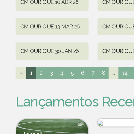
CM OURIQUE 10 ABR 26
CM OURIQUE
CM OURIQUE 13 MAR 26
CM OURIQUE
CM OURIQUE 30 JAN 26
CM OURIQUE
«
1
2
3
4
5
6
7
8
...
14
Lançamentos Rece