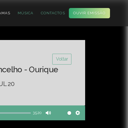
AMAS
MÚSICA
CONTACTOS
OUVIR EMISSÃO
Voltar
ncelho - Ourique
UL 20
35:20
Mute
Settings