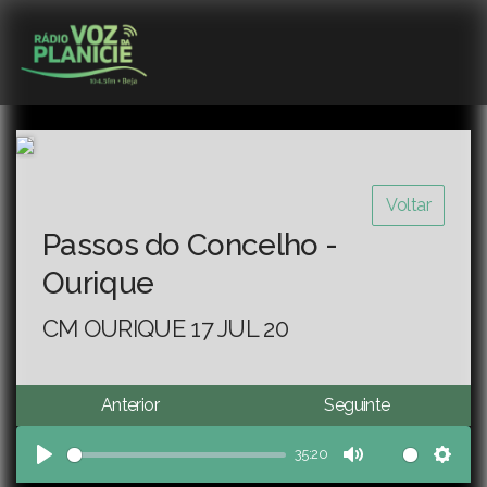
Voltar
Passos do Concelho -
Ourique
CM OURIQUE 17 JUL 20
Anterior
Seguinte
35:20
Play
Mute
Sett