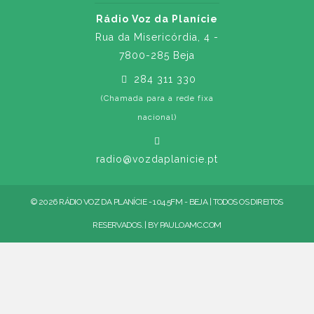
Rádio Voz da Planície
Rua da Misericórdia, 4 -
7800-285 Beja
284 311 330
(Chamada para a rede fixa
nacional)
radio@vozdaplanicie.pt
© 2026 RÁDIO VOZ DA PLANÍCIE - 104.5FM - BEJA | TODOS OS DIREITOS
RESERVADOS. | BY
PAULOAMC.COM