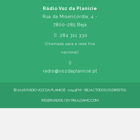
Rádio Voz da Planície
Rua da Misericórdia, 4 -
7800-285 Beja
284 311 330
(Chamada para a rede fixa
nacional)
radio@vozdaplanicie.pt
© 2026 RÁDIO VOZ DA PLANÍCIE - 104.5FM - BEJA | TODOS OS DIREITOS
RESERVADOS. | BY
PAULOAMC.COM