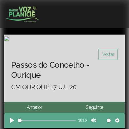
Voltar
Passos do Concelho -
Ourique
CM OURIQUE 17 JUL 20
Anterior
Seguinte
35:20
Play
Mute
Sett