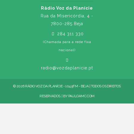
Rádio Voz da Planície
Rua da Misericórdia, 4 -
7800-285 Beja
284 311 330
(Chamada para a rede fixa
nacional)
radio@vozdaplanicie.pt
© 2026 RÁDIO VOZ DA PLANÍCIE - 104.5FM - BEJA | TODOS OS DIREITOS
RESERVADOS. | BY
PAULOAMC.COM