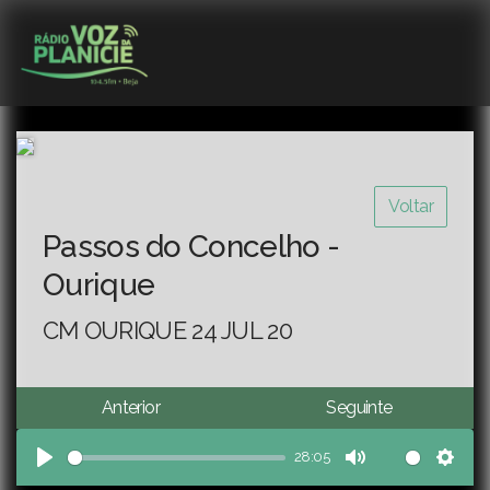
Voltar
Passos do Concelho -
Ourique
CM OURIQUE 24 JUL 20
Anterior
Seguinte
28:05
Play
Mute
Sett