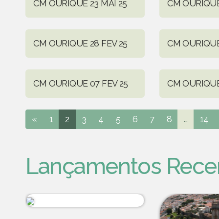
CM OURIQUE 23 MAI 25
CM OURIQUE
CM OURIQUE 28 FEV 25
CM OURIQUE 
CM OURIQUE 07 FEV 25
CM OURIQUE 
«
1
2
3
4
5
6
7
8
...
14
Lançamentos Rece