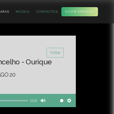
AMAS
MÚSICA
CONTACTOS
OUVIR EMISSÃO
Voltar
ncelho - Ourique
AGO 20
23:12
Mute
Settings