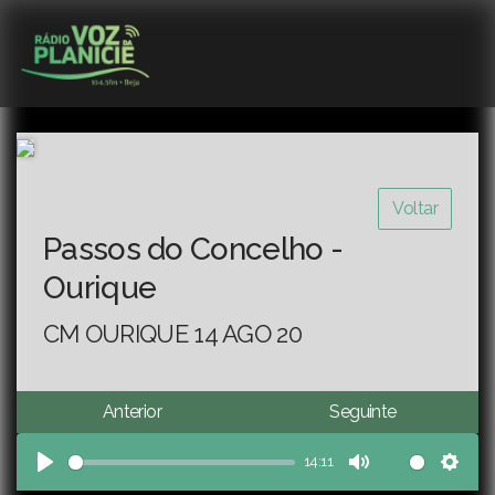
Voltar
Passos do Concelho -
Ourique
CM OURIQUE 14 AGO 20
Anterior
Seguinte
14:11
Play
Mute
Sett