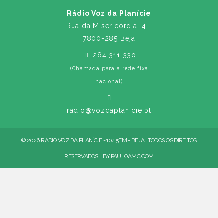
Rádio Voz da Planície
Rua da Misericórdia, 4 -
7800-285 Beja
284 311 330
(Chamada para a rede fixa
nacional)
radio@vozdaplanicie.pt
© 2026 RÁDIO VOZ DA PLANÍCIE - 104.5FM - BEJA | TODOS OS DIREITOS
RESERVADOS. | BY
PAULOAMC.COM