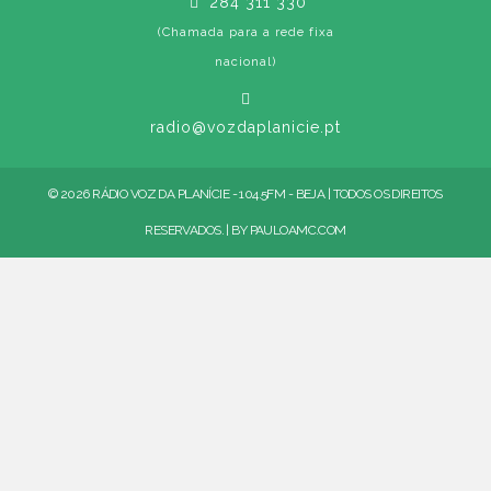
284 311 330
(Chamada para a rede fixa
nacional)
radio@vozdaplanicie.pt
© 2026 RÁDIO VOZ DA PLANÍCIE - 104.5FM - BEJA | TODOS OS DIREITOS
RESERVADOS. | BY
PAULOAMC.COM