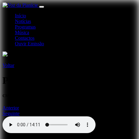
Início
Notícias
Programas
Música
Contactos
Ouvir Emissão
Voltar
Passos do Concelho - Ourique
CM OURIQUE 14 AGO 20
Anterior
Seguinte