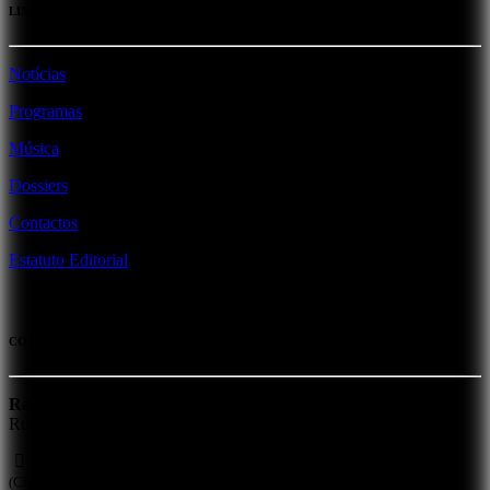
LINKS
Notícias
Programas
Música
Dossiers
Contactos
Estatuto Editorial
CONTACTOS
Rádio Voz da Planície
Rua da Misericórdia, 4 - 7800-285 Beja
284 311 330
(Chamada para a rede fixa nacional)