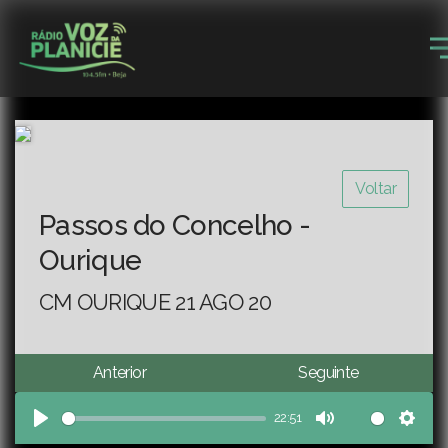
Voltar
Passos do Concelho -
Ourique
CM OURIQUE 21 AGO 20
Anterior
Seguinte
22:51
Play
Mute
Sett