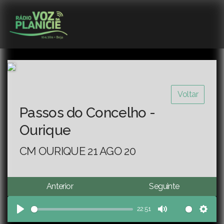
Voltar
Passos do Concelho -
Ourique
CM OURIQUE 21 AGO 20
Anterior
Seguinte
22:51
Play
Mute
Sett