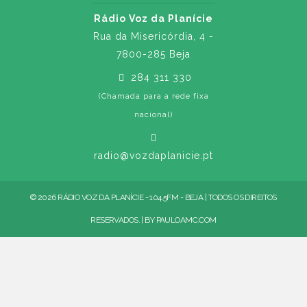
Rádio Voz da Planície
Rua da Misericórdia, 4 -
7800-285 Beja
284 311 330
(Chamada para a rede fixa
nacional)
radio@vozdaplanicie.pt
© 2026 RÁDIO VOZ DA PLANÍCIE - 104.5FM - BEJA | TODOS OS DIREITOS
RESERVADOS. | BY
PAULOAMC.COM