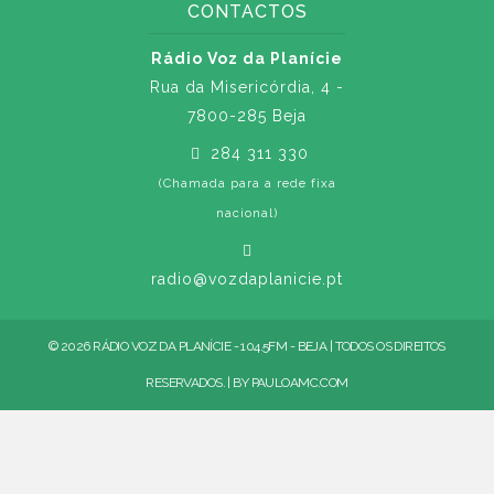
CONTACTOS
Rádio Voz da Planície
Rua da Misericórdia, 4 -
7800-285 Beja
284 311 330
(Chamada para a rede fixa
nacional)
radio@vozdaplanicie.pt
© 2026 RÁDIO VOZ DA PLANÍCIE - 104.5FM - BEJA | TODOS OS DIREITOS
RESERVADOS. | BY
PAULOAMC.COM