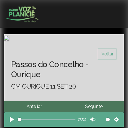
Voltar
Passos do Concelho -
Ourique
CM OURIQUE 11 SET 20
Anterior
Seguinte
17:58
Play
Mute
Sett