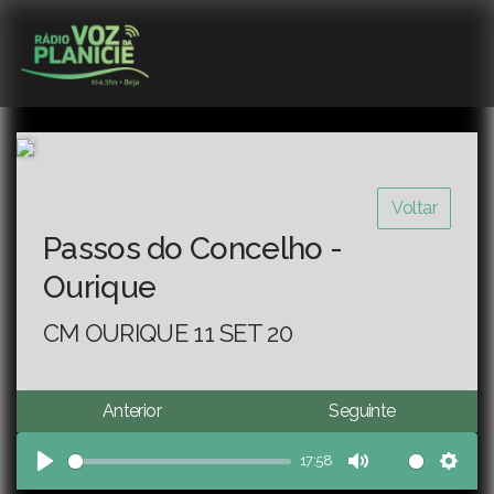
Voltar
Passos do Concelho -
Ourique
CM OURIQUE 11 SET 20
Anterior
Seguinte
17:58
Play
Mute
Sett