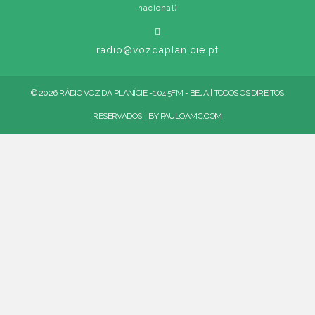
nacional)
radio@vozdaplanicie.pt
© 2026 RÁDIO VOZ DA PLANÍCIE - 104.5FM - BEJA | TODOS OS DIREITOS
RESERVADOS. | BY
PAULOAMC.COM