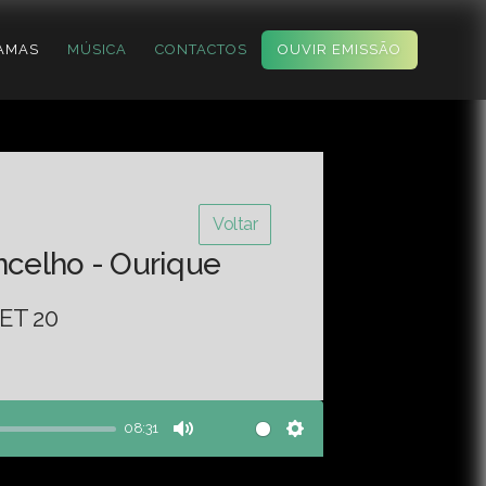
AMAS
MÚSICA
CONTACTOS
OUVIR EMISSÃO
Voltar
ncelho - Ourique
ET 20
08:31
Mute
Settings