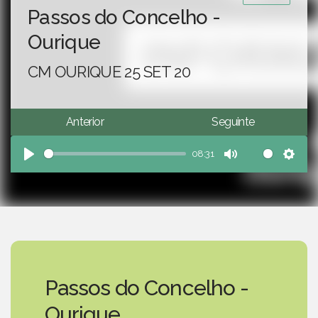
Passos do Concelho -
Ourique
CM OURIQUE 25 SET 20
Anterior
Seguinte
08:31
Play
Mute
Sett
Passos do Concelho -
Ourique