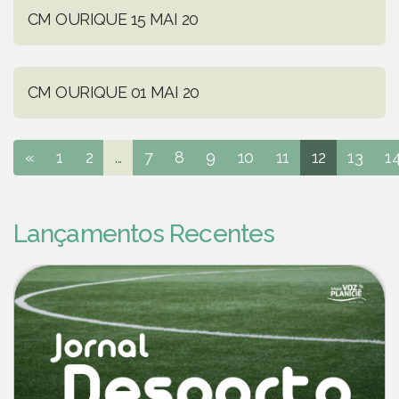
CM OURIQUE 15 MAI 20
CM OURIQUE 01 MAI 20
«
1
2
...
7
8
9
10
11
12
13
1
Lançamentos Recentes