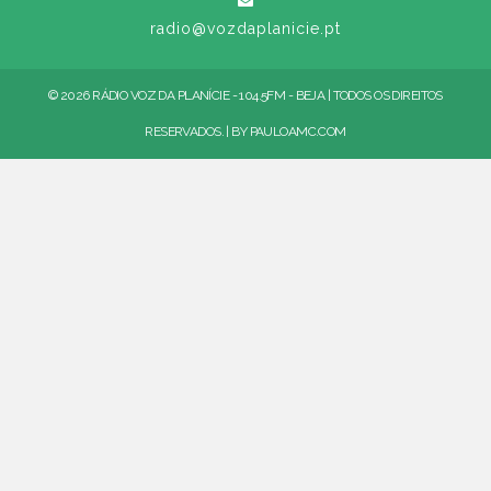
radio@vozdaplanicie.pt
© 2026 RÁDIO VOZ DA PLANÍCIE - 104.5FM - BEJA | TODOS OS DIREITOS
RESERVADOS. | BY
PAULOAMC.COM