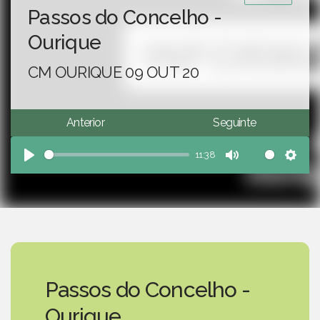
Passos do Concelho -
Ourique
CM OURIQUE 09 OUT 20
Anterior
Seguinte
11:38
Play
Mute
Sett
Passos do Concelho -
Ourique