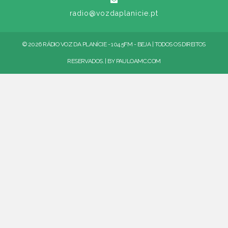
radio@vozdaplanicie.pt
© 2026 RÁDIO VOZ DA PLANÍCIE - 104.5FM - BEJA | TODOS OS DIREITOS
RESERVADOS. | BY
PAULOAMC.COM