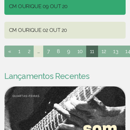
CM OURIQUE 09 OUT 20
CM OURIQUE 02 OUT 20
«
1
2
...
7
8
9
10
11
12
13
1
Lançamentos Recentes