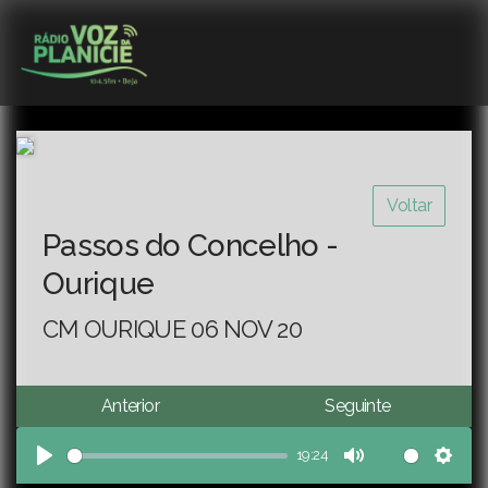
Voltar
Passos do Concelho -
Ourique
CM OURIQUE 06 NOV 20
Anterior
Seguinte
19:24
Play
Mute
Sett