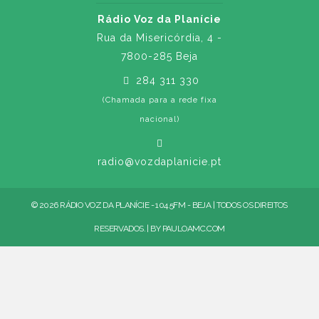
Rádio Voz da Planície
Rua da Misericórdia, 4 -
7800-285 Beja
284 311 330
(Chamada para a rede fixa
nacional)
radio@vozdaplanicie.pt
© 2026 RÁDIO VOZ DA PLANÍCIE - 104.5FM - BEJA | TODOS OS DIREITOS
RESERVADOS. | BY
PAULOAMC.COM