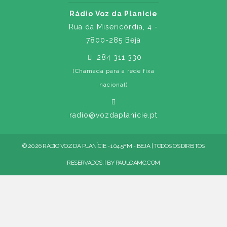
Rádio Voz da Planície
Rua da Misericórdia, 4 -
7800-285 Beja
284 311 330
(Chamada para a rede fixa
nacional)
radio@vozdaplanicie.pt
© 2026 RÁDIO VOZ DA PLANÍCIE - 104.5FM - BEJA | TODOS OS DIREITOS
RESERVADOS. | BY
PAULOAMC.COM