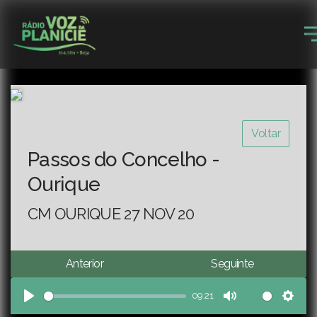
Voltar
Passos do Concelho -
Ourique
CM OURIQUE 27 NOV 20
Anterior
Seguinte
09:21
Play
Mute
Sett