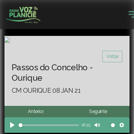
Voltar
Passos do Concelho -
Ourique
CM OURIQUE 08 JAN 21
Anterior
Seguinte
18:35
Play
Mute
Sett