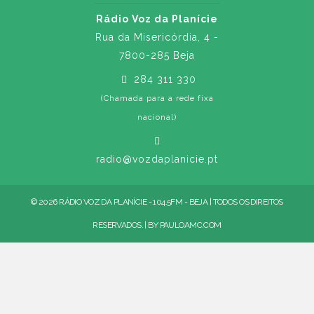
Rádio Voz da Planície
Rua da Misericórdia, 4 -
7800-285 Beja
284 311 330
(Chamada para a rede fixa
nacional)
radio@vozdaplanicie.pt
© 2026 RÁDIO VOZ DA PLANÍCIE - 104.5FM - BEJA | TODOS OS DIREITOS
RESERVADOS. | BY
PAULOAMC.COM