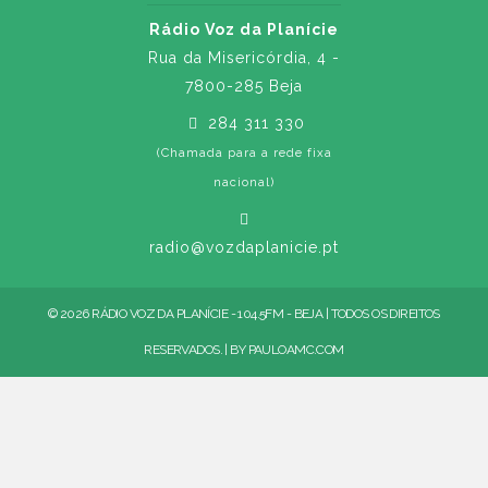
Rádio Voz da Planície
Rua da Misericórdia, 4 -
7800-285 Beja
284 311 330
(Chamada para a rede fixa
nacional)
radio@vozdaplanicie.pt
© 2026 RÁDIO VOZ DA PLANÍCIE - 104.5FM - BEJA | TODOS OS DIREITOS
RESERVADOS. | BY
PAULOAMC.COM