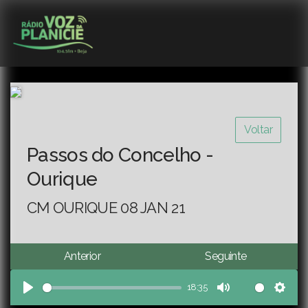
Voltar
Passos do Concelho -
Ourique
CM OURIQUE 08 JAN 21
Anterior
Seguinte
18:35
Play
Mute
Sett