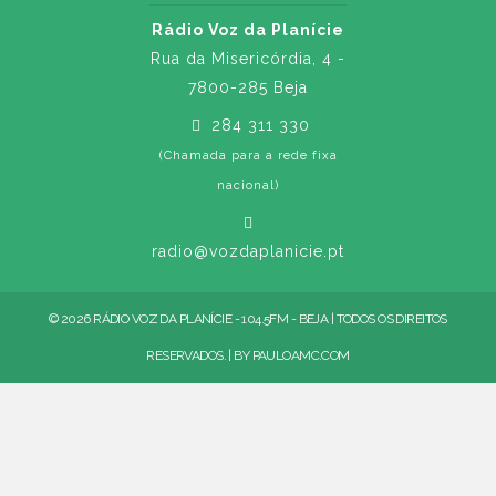
Rádio Voz da Planície
Rua da Misericórdia, 4 -
7800-285 Beja
284 311 330
(Chamada para a rede fixa
nacional)
radio@vozdaplanicie.pt
© 2026 RÁDIO VOZ DA PLANÍCIE - 104.5FM - BEJA | TODOS OS DIREITOS
RESERVADOS. | BY
PAULOAMC.COM