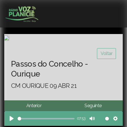
Voltar
Passos do Concelho -
Ourique
CM OURIQUE 09 ABR 21
Anterior
Seguinte
07:53
Play
Mute
Sett