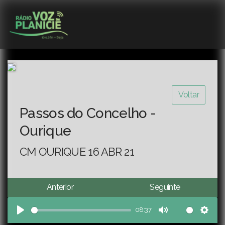
Voltar
Passos do Concelho -
Ourique
CM OURIQUE 16 ABR 21
Anterior
Seguinte
08:37
Play
Mute
Sett