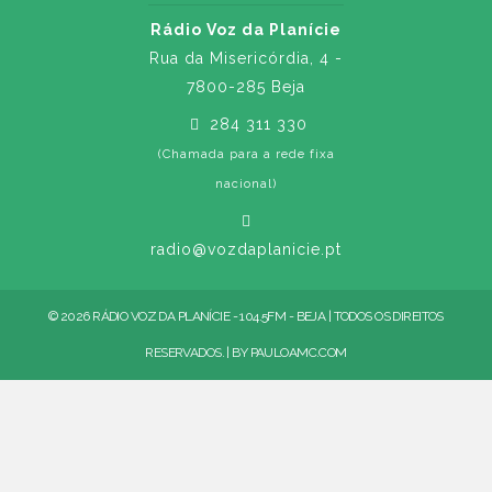
Rádio Voz da Planície
Rua da Misericórdia, 4 -
7800-285 Beja
284 311 330
(Chamada para a rede fixa
nacional)
radio@vozdaplanicie.pt
© 2026 RÁDIO VOZ DA PLANÍCIE - 104.5FM - BEJA | TODOS OS DIREITOS
RESERVADOS. | BY
PAULOAMC.COM