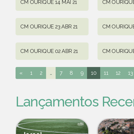
CM OURIQUE 14 MAI 21
CM OURIQUE 
CM OURIQUE 23 ABR 21
CM OURIQUE 
CM OURIQUE 02 ABR 21
CM OURIQUE
«
1
2
...
7
8
9
10
11
12
13
Lançamentos Rece