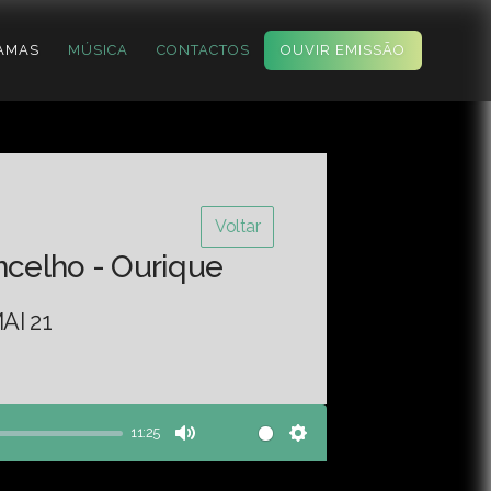
AMAS
MÚSICA
CONTACTOS
OUVIR EMISSÃO
Voltar
ncelho - Ourique
AI 21
11:25
Mute
Settings