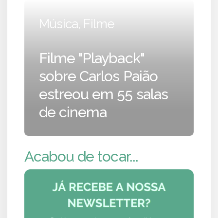
Música, Filme
Filme "Playback"
sobre Carlos Paião
estreou em 55 salas
de cinema
Acabou de tocar...