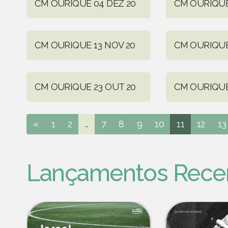
CM OURIQUE 04 DEZ 20
CM OURIQUE
CM OURIQUE 13 NOV 20
CM OURIQUE
CM OURIQUE 23 OUT 20
CM OURIQUE
«
1
2
...
7
8
9
10
11
12
13
Lançamentos Rece