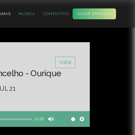
AMAS
MÚSICA
CONTACTOS
OUVIR EMISSÃO
Voltar
ncelho - Ourique
UL 21
10:26
Mute
Settings