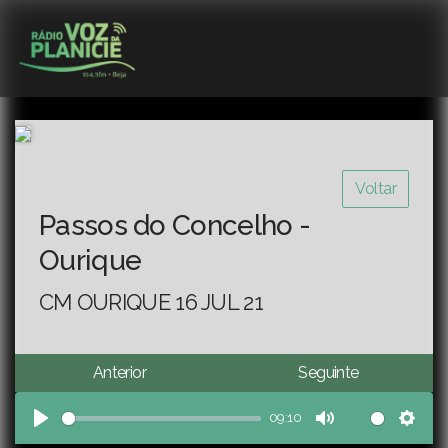
Voltar
Passos do Concelho -
Ourique
CM OURIQUE 16 JUL 21
Anterior
Seguinte
09:10
Play
Mute
Sett