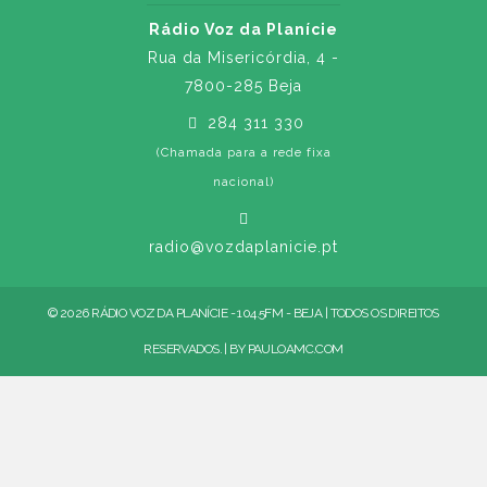
Rádio Voz da Planície
Rua da Misericórdia, 4 -
7800-285 Beja
284 311 330
(Chamada para a rede fixa
nacional)
radio@vozdaplanicie.pt
© 2026 RÁDIO VOZ DA PLANÍCIE - 104.5FM - BEJA | TODOS OS DIREITOS
RESERVADOS. | BY
PAULOAMC.COM