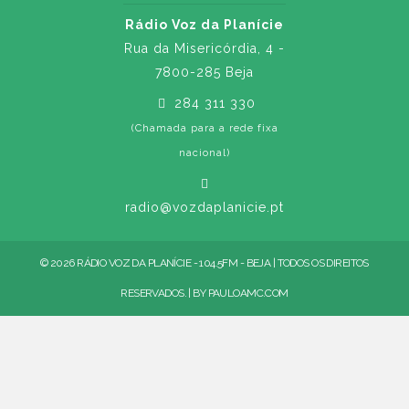
Rádio Voz da Planície
Rua da Misericórdia, 4 -
7800-285 Beja
284 311 330
(Chamada para a rede fixa
nacional)
radio@vozdaplanicie.pt
© 2026 RÁDIO VOZ DA PLANÍCIE - 104.5FM - BEJA | TODOS OS DIREITOS
RESERVADOS. | BY
PAULOAMC.COM