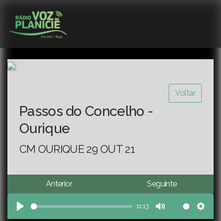
Voltar
Passos do Concelho -
Ourique
CM OURIQUE 29 OUT 21
Anterior
Seguinte
11:13
Play
Mute
Sett