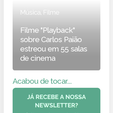
Música, Filme
Filme "Playback"
sobre Carlos Paião
estreou em 55 salas
de cinema
Acabou de tocar...