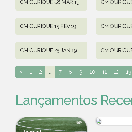
CM OURIQUE 08 MAR 19
CM OURIQUE
CM OURIQUE 15 FEV 19
CM OURIQUE
CM OURIQUE 25 JAN 19
CM OURIQUE 
«
1
2
...
7
8
9
10
11
12
13
Lançamentos Rece