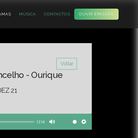
AMAS
MÚSICA
CONTACTOS
OUVIR EMISSÃO
Voltar
ncelho - Ourique
EZ 21
13:14
Mute
Settings