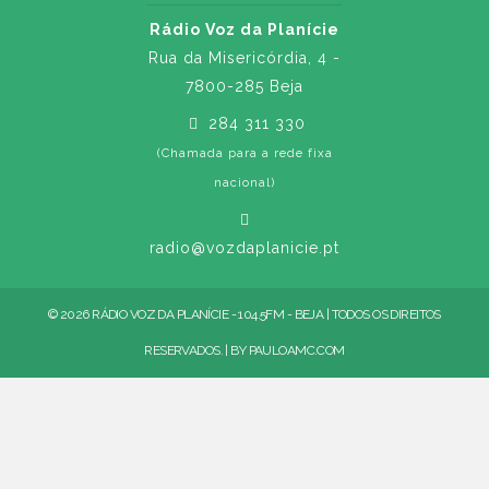
Rádio Voz da Planície
Rua da Misericórdia, 4 -
7800-285 Beja
284 311 330
(Chamada para a rede fixa
nacional)
radio@vozdaplanicie.pt
© 2026 RÁDIO VOZ DA PLANÍCIE - 104.5FM - BEJA | TODOS OS DIREITOS
RESERVADOS. | BY
PAULOAMC.COM