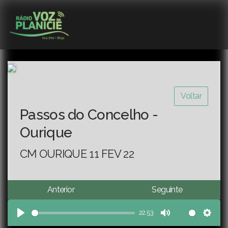
Voltar
Passos do Concelho -
Ourique
CM OURIQUE 11 FEV 22
Anterior
Seguinte
22:53
Play
Mute
Sett