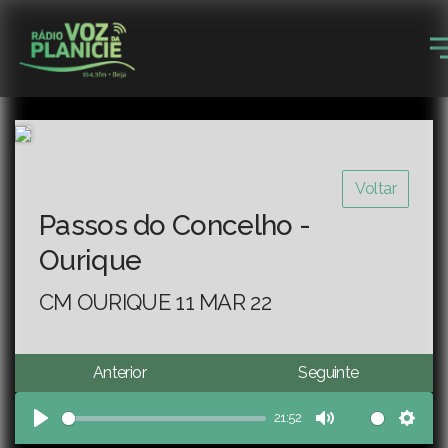
Voltar
Passos do Concelho -
Ourique
CM OURIQUE 11 MAR 22
Anterior
Seguinte
21:52
Play
Mute
Sett