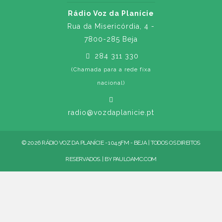
Rádio Voz da Planície
Rua da Misericórdia, 4 -
7800-285 Beja
284 311 330
(Chamada para a rede fixa
nacional)
radio@vozdaplanicie.pt
© 2026 RÁDIO VOZ DA PLANÍCIE - 104.5FM - BEJA | TODOS OS DIREITOS
RESERVADOS. | BY
PAULOAMC.COM