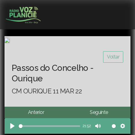
Voltar
Passos do Concelho -
Ourique
CM OURIQUE 11 MAR 22
Anterior
Seguinte
21:52
Play
Mute
Sett