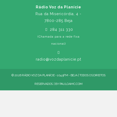
Rádio Voz da Planície
Rua da Misericórdia, 4 -
7800-285 Beja
284 311 330
(Chamada para a rede fixa
nacional)
radio@vozdaplanicie.pt
© 2026 RÁDIO VOZ DA PLANÍCIE - 104.5FM - BEJA | TODOS OS DIREITOS
RESERVADOS. | BY
PAULOAMC.COM